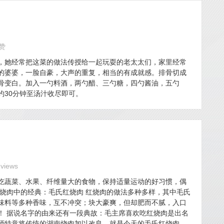
点赞
，她经常把这菜的做法传授给一起玩耍的老太太们，家里经常
的婆婆，一脸自豪，大声的重复，相当的有成就感。排骨切成
骨变白。加入一勺料酒，两勺醋、三勺糖，四勺酱油，五勺
约30分钟至汤汁收尽即可。
 views
吃蔬菜、水果、纤维量大的食物，保持适量运动的好习惯，偶
烧肉中的经典：毛氏红烧肉 红烧肉的做法多种多样，其中毛氏
味料等多种香味，互不冲突；块大豪爽，但却肥而不腻，入口
！ 据说名字的由来还有一段典故：毛主席喜欢吃红烧肉是出名
师特意将传统的湖南烧肉加以改良，就是今天的毛氏红烧肉