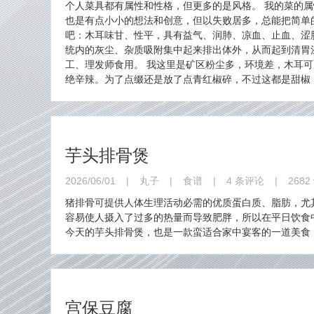
个人菜具都有属性和性格，但更多的是风格。 我的菜的
也是有点小小的想法和创意，但以失败居多，总能把简单的
吧：木耳味甘、性平，具有益气、润肺、凉血、止血、涩
统内的灰尘、杂质吸附集中起来排出体外，从而起到清胃
工、理发师食用。 我这里是矿区粉尘多，环境差，木耳
绝辛辣。为了点缀还是放了点青红椒碎，不过这都是甜椒
芋头排骨煲
2026/06/01
|
丸子
|
食谱
|
4 条评论
|
2682 
猪排骨可提供人体生理活动必需的优质蛋白质、脂肪，尤
容易使人摄入了过多的热量而导致肥胖，所以在平日饮食
今天的芋头排骨煲，也是一款蛮适合家中宴客的一道美食
宫保豆腐