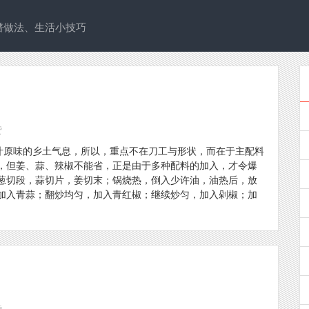
谱做法、生活小技巧
赞
原汁原味的乡土气息，所以，重点不在刀工与形状，而在于主配料
，但姜、蒜、辣椒不能省，正是由于多种配料的加入，才令爆
葱切段，蒜切片，姜切末；锅烧热，倒入少许油，油热后，放
加入青蒜；翻炒均匀，加入青红椒；继续炒匀，加入剁椒；加