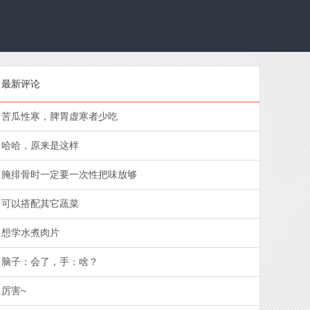
最新评论
苦瓜性寒，脾胃虚寒者少吃
哈哈，原来是这样
腌排骨时一定要一次性把味放够
可以搭配其它蔬菜
想学水煮肉片
脑子：会了，手：啥？
厉害~