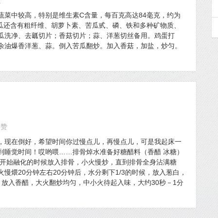
赞
蔬菜中较高，特别是维生素C含量，每百克高达84毫克，约为
苦瓜还含有粗纤维、胡萝卜素、苦瓜甙、磷、铁和多种矿物质、
瓜洗净、去瓤切片；香菇切片；蒜、洋葱切丝备用。鸡蛋打
余油爆香洋葱、蒜。倒入苦瓜翻炒。加入香菇，加盐，炒匀。
点赞
，现在倒好，希望时间你过慢点儿，再慢点儿，可是我起床一
到睡觉时间！哎哟喂……排骨焯水准备好糖醋料（香醋 冰糖）
糖开始融化的时候放入排骨，小火慢炒，直到排骨全身沾满糖
慢煨20分钟左右20分钟后，水分剩下1/3的时候，放入葱白，
放入香醋，大火翻炒均匀，中小火待起入味，大约30秒－1分