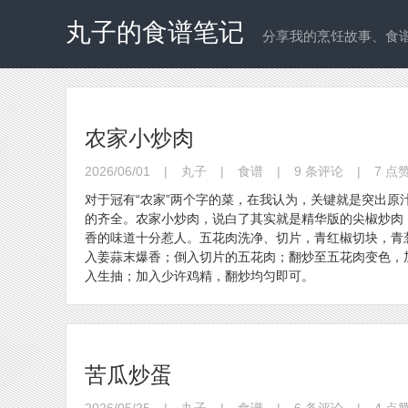
丸子的食谱笔记
分享我的烹饪故事、食
农家小炒肉
2026/06/01
|
丸子
|
食谱
|
9 条评论
|
7 点
对于冠有“农家”两个字的菜，在我认为，关键就是突出
的齐全。农家小炒肉，说白了其实就是精华版的尖椒炒肉
香的味道十分惹人。五花肉洗净、切片，青红椒切块，青
入姜蒜末爆香；倒入切片的五花肉；翻炒至五花肉变色，
入生抽；加入少许鸡精，翻炒均匀即可。
苦瓜炒蛋