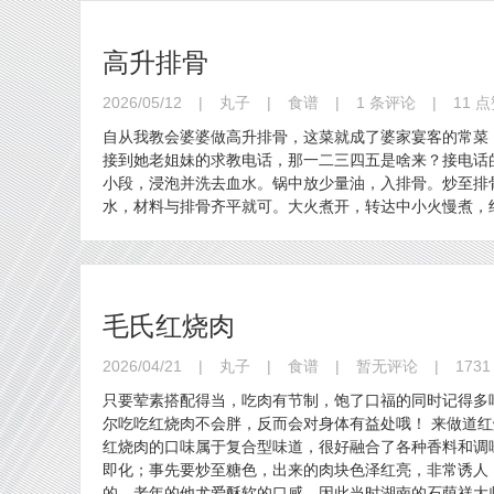
高升排骨
2026/05/12
|
丸子
|
食谱
|
1 条评论
|
11 
自从我教会婆婆做高升排骨，这菜就成了婆家宴客的常菜
接到她老姐妹的求教电话，那一二三四五是啥来？接电话
小段，浸泡并洗去血水。锅中放少量油，入排骨。炒至排
水，材料与排骨齐平就可。大火煮开，转达中小火慢煮，
毛氏红烧肉
2026/04/21
|
丸子
|
食谱
|
暂无评论
|
1731
只要荤素搭配得当，吃肉有节制，饱了口福的同时记得多
尔吃吃红烧肉不会胖，反而会对身体有益处哦！ 来做道红
红烧肉的口味属于复合型味道，很好融合了各种香料和调
即化；事先要炒至糖色，出来的肉块色泽红亮，非常诱人
的，老年的他尤爱酥软的口感，因此当时湖南的石荫祥大