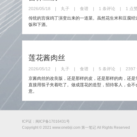
2026/05/18
|
丸子
|
食谱
|
1 条评论
|
1 点
传统的宫保鸡丁演变出来的一道菜。虽然花生米和豆腐经
饭和下酒。
莲花酱肉丝
2026/05/12
|
丸子
|
食谱
|
5 条评论
|
2397 
京酱肉丝的改良版，还是那样的皮，还是那样的肉，还是
直接用筷子夹着吃了。做成莲花的造型，招待客人，会不
意。
ICP证：
闽ICP备17016431号
Copyright © 2021 www.onebiji.com 第一笔记 All Rights Reserved