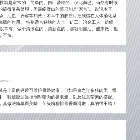
属性就是家常的、简单的、自己爱吃的，仅此而已。当然有时候
搞得复杂繁琐，但最终做出的菜只能是“家常”。 说说木耳
肠、活血、养容等功效；木耳中的胶质可把残留在人体消化系
涤肠的作用。 特别适合缺铁的人士、矿工、冶金工人、纺织
可以常有。做个清淡点的，清新点的，那就用酱油、醋来做，拒
，不辣。
views
其是丰富的钙质可维护骨骼健康，但如果食之过多猪肉类，很
中，我信应适当控制对猪肉的摄取量，以及注意荤素的搭配。
，其做法简单而美味，芋头粉糯排骨香而滑嫩，真的很不错！