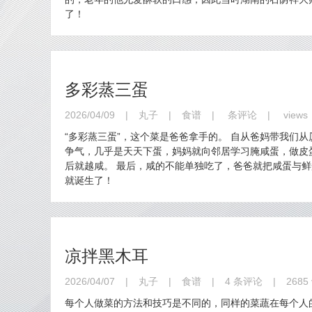
了！
多彩蒸三蛋
2026/04/09
|
丸子
|
食谱
|
条评论
|
views
“多彩蒸三蛋”，这个菜是爸爸拿手的。 自从爸妈带我们
争气，几乎是天天下蛋，妈妈就向邻居学习腌咸蛋，做皮
后就越咸。 最后，咸的不能单独吃了，爸爸就把咸蛋与鲜
就诞生了！
凉拌黑木耳
2026/04/07
|
丸子
|
食谱
|
4 条评论
|
2685 
每个人做菜的方法和技巧是不同的，同样的菜蔬在每个人