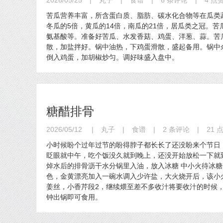
2026/05/25
|
丸子
|
食谱
|
6 条评论
|
4 点
苦瓜营养丰富，所含蛋白质、脂肪、碳水化合物等在瓜类
冬瓜的5倍，黄瓜的14倍，南瓜的21倍，居瓜类之冠。
氨基酸等。准备好苦瓜、水发香菇、鸡蛋、洋葱、蒜。苦
散，加盐拌好。锅中油热，下鸡蛋滑散，盛起备用。锅中
倒入鸡蛋，加胡椒炒匀。调好味盛入盘中。
糖醋排骨
2026/05/12
|
丸子
|
食谱
|
2 条评论
|
21 
小时候盼个过年过节的盼得脖子都长长了还没盼来个节日
眨眼就中午，吃个饭没久就到晚上，还没开始放松一下就
焯水后的排骨沥干水分锅里入油，放入冰糖 中小火待冰
色，金黄漂亮加入一碗水调入少许盐，大火烧开后，该小火
姜丝，小香芹段2，继续煨至差不多收汁将要收汁的时候，
钟出锅即可食用。