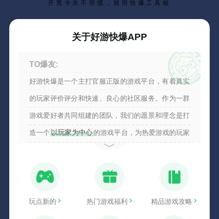
开荒卡关不用慌，就用快爆工具箱
关于好游快爆APP
TO爆友:
好游快爆是一个主打官服正版的游戏平台，有着真实
的玩家评价评分和快速、良心的社区服务。作为一群
游戏爱好者共同组建的团队，我们的愿景和理念是打
造一个
以玩家为中心
的游戏平台，为热爱游戏的玩家
们提供一个值得信赖的社区，满足广大玩家以及同样
作为玩家的自己，需要被看到、听到的心声，并和玩
家一起，携手建立起一个真正属于游戏爱好者自己的
APP。
马上参与共建>>
玩点新的
热门游戏福利
精品游戏攻略
From：好游快爆团队