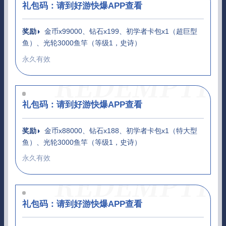
礼包码：
请到好游快爆APP查看
奖励
金币x99000、钻石x199、初学者卡包x1（超巨型
鱼）、光轮3000鱼竿（等级1，史诗）
永久有效
礼包码：
请到好游快爆APP查看
奖励
金币x88000、钻石x188、初学者卡包x1（特大型
鱼）、光轮3000鱼竿（等级1，史诗）
永久有效
礼包码：
请到好游快爆APP查看