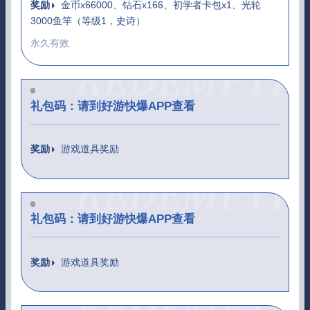
奖励
金币x66000、钻石x166、初学者卡包x1、光轮
3000鱼竿（等级1，史诗）
永久有效
礼包码：
请到好游快爆APP查看
奖励
游戏道具奖励
礼包码：
请到好游快爆APP查看
奖励
游戏道具奖励