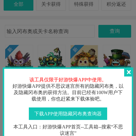
全部
关卡获得
特殊获得
积分返还
查询
第九十一区
M10星域
斯多利卡
M09星域
巨魔
侦测者
普吉
疯帽匠
该工具仅限于好游快爆APP中使用。
好游快爆APP提供不思议迷宫所有的隐藏冈布奥，以
及隐藏冈布奥的获得方法。目前已经有100W用户下
载使用，你也赶紧来下载体验吧。
M08星域
M07星域
M05星域
M05星域
下载APP使用隐藏冈布奥查询器
元素萨满
嗜血藤蔓
永恒泰坦
哈斯塔
本工具入口：好游快爆APP首页--工具箱--搜索“不思
议迷宫”