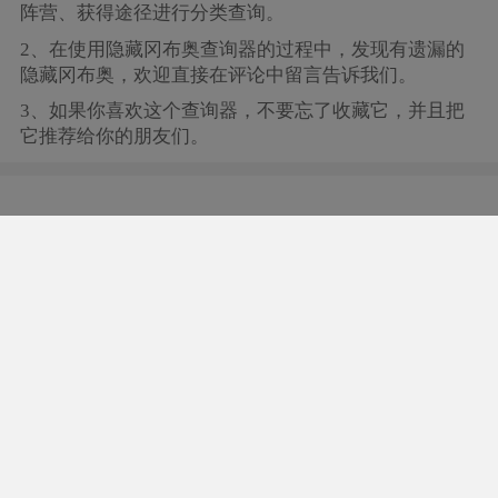
阵营、获得途径进行分类查询。
2、在使用隐藏冈布奥查询器的过程中，发现有遗漏的
隐藏冈布奥，欢迎直接在评论中留言告诉我们。
3、如果你喜欢这个查询器，不要忘了收藏它，并且把
它推荐给你的朋友们。
不思议迷宫
1.9万讨论
欢迎大家前往论坛交流，在论坛可以掌握游戏最新更新动
态、解决遇到的游戏问题……欢迎大家多发帖多交流，分
享个人心得想法，帮助他人解答疑问，一起有爱互动。同
时提醒大家多留意论坛置顶公告，重要信息会第一时间公
布给大家！
前往论坛交流