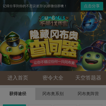
点击分享
记得分享到你的不思议迷宫QQ群微信群噢！
进入首页
密令大全
天空答题器
获得途径
冈布奥系别
冈布奥阵营