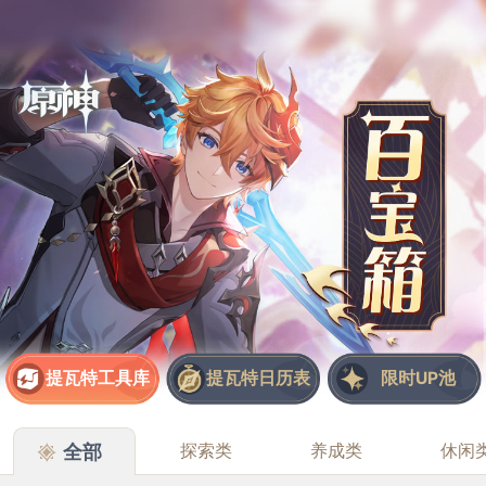
提瓦特工具库
提瓦特日历表
限时UP池
全部
探索类
养成类
休闲