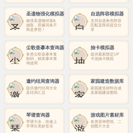
圣遗物强化模拟器
自选阵容模拟器
秘境圣遗物掉落&
支持自选角色阵容
抽取，双爆词条不
匹配及阵容提交分
再是梦想！
享
尘歌壶摹本查询器
抽卡模拟器
各类尘歌壶摹本复
提供最新限定UP
制码，精美摹本查
卡池抽卡模拟
询使用
邀约结局查询器
家园建造数据库
提供邀约结局大全
家园建造材料合成
及结局汇总
及家园建设图纸
琴谱查询器
游戏图片素材库
琴谱大全，快速上
各类原神壁纸、二
手弹出美妙音乐
创图片大全