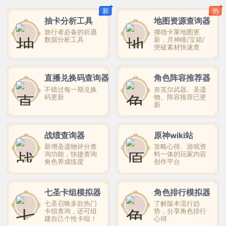
新
热
抽卡分析工具
地图资源查询器
旅行者必备的祈愿
挪德卡莱地图更
数据分析工具
新，月神瞳/宝箱/
突破素材快速查
直播兑换码查询器
角色阵容推荐器
不错过每一期兑换
奈芙尔武器、圣遗
码更新
物、阵容推荐已更
新
战绩查询器
原神wiki站
新增圣遗物评分查
攻略心得、游戏资
询功能，快捷查询
料一体的玩家内容
角色养成练度
创作平台
七圣卡组模拟器
角色排行模拟器
七圣召唤多款热门
了解版本流行趋
卡组查询，还可组
势，分享角色排行
建自己个性卡组！
心得