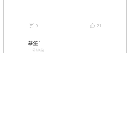
9
21
慕笙`
11分钟前
芙芙好看捏～