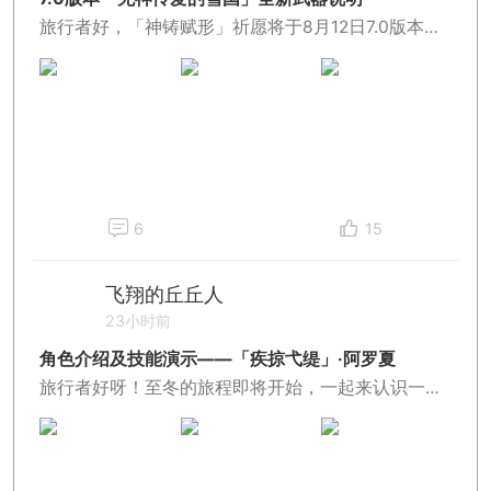
旅行者好，「神铸赋形」祈愿将于8月12日7.0版本更新后开启，期间全新武器「单手剑·白湖冬羽」的获取概率将大幅提升！此外，旅行者还可通过完成魔神任务、锻造、开启「纪行宝匣」等方式获得更多全新武器，一起看看吧~
6
15
飞翔的丘丘人
23小时前
角色介绍及技能演示——「疾掠弋缇」·阿罗夏
旅行者好呀！至冬的旅程即将开始，一起来认识一下为我们领路的新伙伴——阿罗夏吧！推进魔神任务「无神怜爱的雪国」过程中，可邀请阿罗夏加入队伍！同时，在8月12日版本更新后，阿罗夏的祈愿获取概率也将大幅提升！接下来一起看看，他有哪些在至冬行走的独门绝技吧~